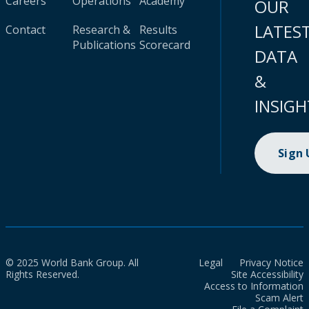
Careers
Operations
Academy
OUR
LATES
Contact
Research &
Results
Publications
Scorecard
DATA
&
INSIGH
Sign
© 2025 World Bank Group. All
Legal
Privacy Notice
Rights Reserved.
Site Accessibility
Access to Information
Scam Alert