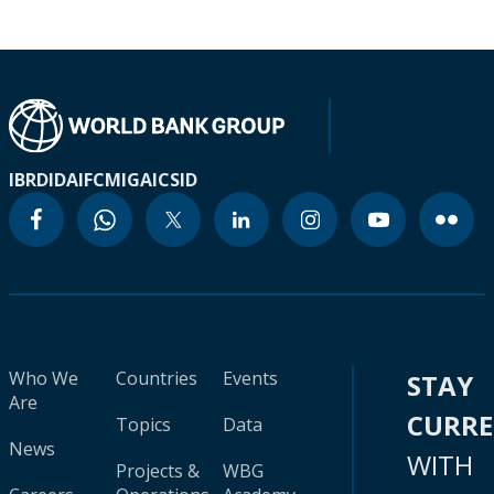
IBRD
IDA
IFC
MIGA
ICSID
Who We
Countries
Events
STAY
Are
CURR
Topics
Data
News
WITH
Projects &
WBG