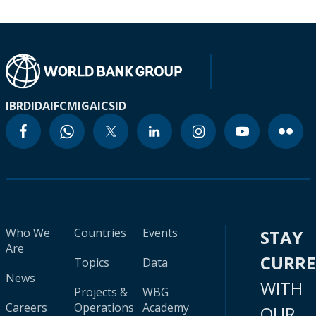
IBRD
IDA
IFC
MIGA
ICSID
Who We
Countries
Events
STAY
Are
CURR
Topics
Data
News
WITH
Projects &
WBG
Careers
Operations
Academy
OUR