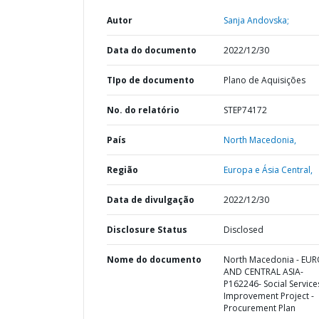
Autor
Sanja Andovska;
Data do documento
2022/12/30
TIpo de documento
Plano de Aquisições
No. do relatório
STEP74172
País
North Macedonia,
Região
Europa e Ásia Central,
Data de divulgação
2022/12/30
Disclosure Status
Disclosed
Nome do documento
North Macedonia - EU
AND CENTRAL ASIA-
P162246- Social Service
Improvement Project -
Procurement Plan