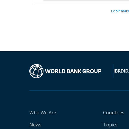
Exibir mais
IBRD
ID
Who We Are
Countries
News
Topics