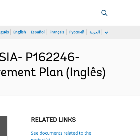
uguês
English
Español
Français
Русский
العربية
SIA- P162246-
ement Plan (Inglês)
RELATED LINKS
See documents related to the
project(s)