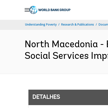
Skip
to
Main
Understanding Poverty
Research & Publications
Docume
Navigation
North Macedonia 
Social Services Imp
DETALHES