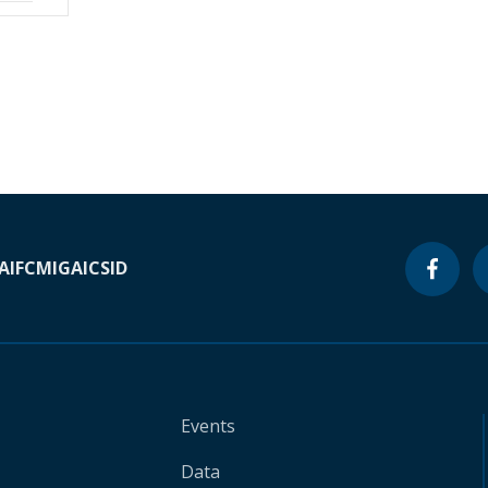
A
IFC
MIGA
ICSID
Events
Data