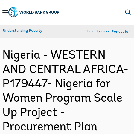
Skip
to
Main
Understanding Poverty
Esta página em:
Português
Navigation
Nigeria - WESTERN
AND CENTRAL AFRICA-
P179447- Nigeria for
Women Program Scale
Up Project -
Procurement Plan