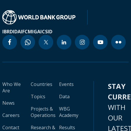
IBRD
IDA
IFC
MIGA
ICSID
Who We
Countries
Events
STAY
Are
CURR
Topics
Data
News
WITH
Projects &
WBG
Careers
Operations
Academy
OUR
LATES
Contact
Research &
Results