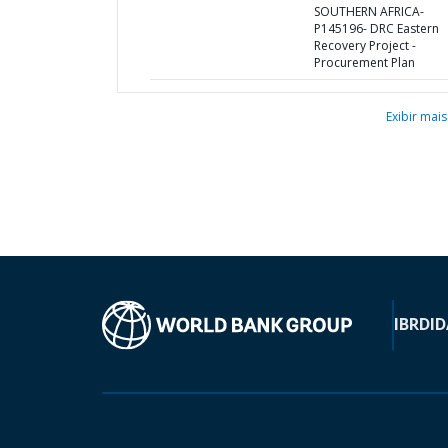
SOUTHERN AFRICA-
P145196- DRC Eastern
Recovery Project -
Procurement Plan
Exibir mais
IBRD
ID