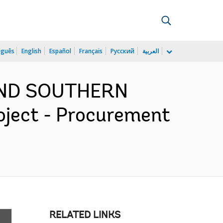
uguês
English
Español
Français
Русский
العربية
 AND SOUTHERN
ject - Procurement
RELATED LINKS