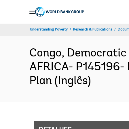
Skip
to
Main
Understanding Poverty
Research & Publications
Docume
Navigation
Congo, Democratic
AFRICA- P145196- 
Plan (Inglês)