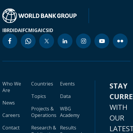
IBRD
IDA
IFC
MIGA
ICSID
Who We
Countries
Events
STAY
Are
CURR
Topics
Data
News
WITH
Projects &
WBG
Careers
Operations
Academy
OUR
LATES
Contact
Research &
Results