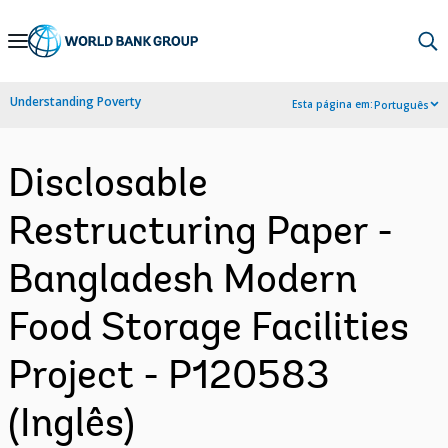
Skip
to
Main
Understanding Poverty
Esta página em:
Português
Navigation
Disclosable
Restructuring Paper -
Bangladesh Modern
Food Storage Facilities
Project - P120583
(Inglês)