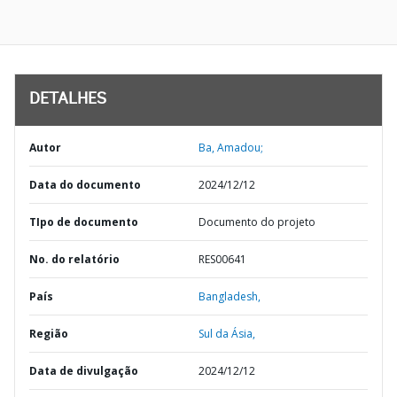
DETALHES
Autor
Ba, Amadou;
Data do documento
2024/12/12
TIpo de documento
Documento do projeto
No. do relatório
RES00641
País
Bangladesh,
Região
Sul da Ásia,
Data de divulgação
2024/12/12