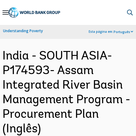
Skip
to
Main
Understanding Poverty
Esta página em:
Português
Navigation
India - SOUTH ASIA-
P174593- Assam
Integrated River Basin
Management Program -
Procurement Plan
(Inglês)