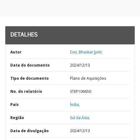
DETALHES
Autor
Das, Bhaskar Jyoti;
Data do documento
2024/12/13
TIpo de documento
Plano de Aquisições
No. do relatório
STEP106650
País
Índia,
Região
Sul da Ásia,
Data de divulgação
2024/12/13