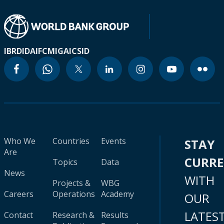
IBRD
IDA
IFC
MIGA
ICSID
Who We
Countries
Events
STAY
Are
CURR
Topics
Data
News
WITH
Projects &
WBG
Careers
Operations
Academy
OUR
LATES
Contact
Research &
Results