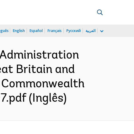
uguês
English
Español
Français
Русский
العربية
 Administration
at Britain and
gn, Commonwealth
.pdf (Inglês)