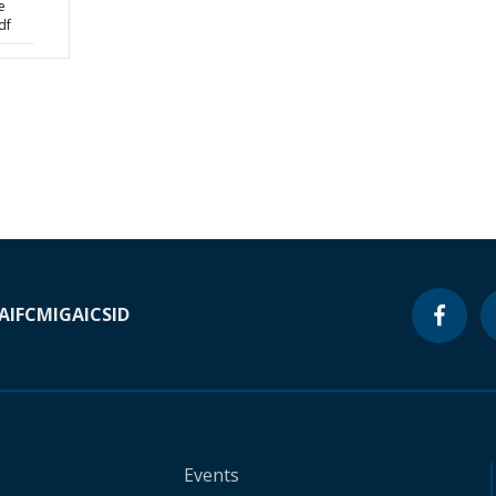
e
df
A
IFC
MIGA
ICSID
Events