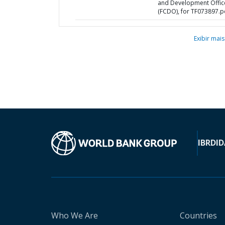
and Development Offic
(FCDO), for TF073897.p
Exibir mais
IBRD
ID
Who We Are
Countries