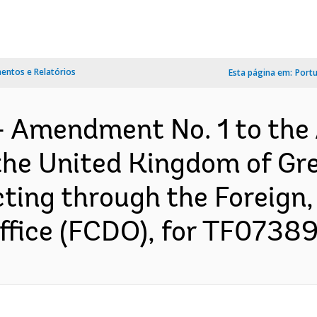
ntos e Relatórios
Esta página em:
Port
- Amendment No. 1 to the
he United Kingdom of Gre
acting through the Forei
ice (FCDO), for TF073897