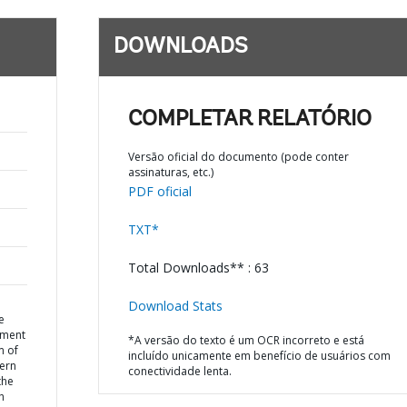
DOWNLOADS
COMPLETAR RELATÓRIO
Versão oficial do documento (pode conter
assinaturas, etc.)
PDF oficial
TXT*
Total Downloads** : 63
Download Stats
e
ement
*A versão do texto é um OCR incorreto e está
m of
incluído unicamente em benefício de usuários com
hern
conectividade lenta.
the
h