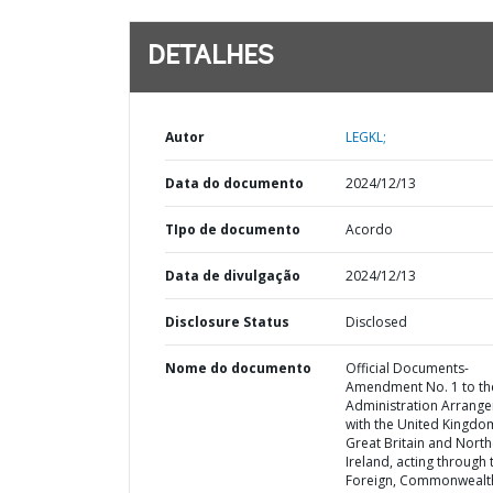
DETALHES
Autor
LEGKL;
Data do documento
2024/12/13
TIpo de documento
Acordo
Data de divulgação
2024/12/13
Disclosure Status
Disclosed
Nome do documento
Official Documents-
Amendment No. 1 to th
Administration Arrang
with the United Kingdo
Great Britain and Nort
Ireland, acting through 
Foreign, Commonwealt