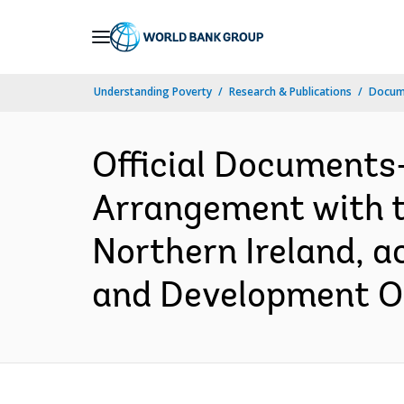
Skip
to
Main
Understanding Poverty
Research & Publications
Docume
Navigation
Official Documents
Arrangement with t
Northern Ireland, 
and Development Off