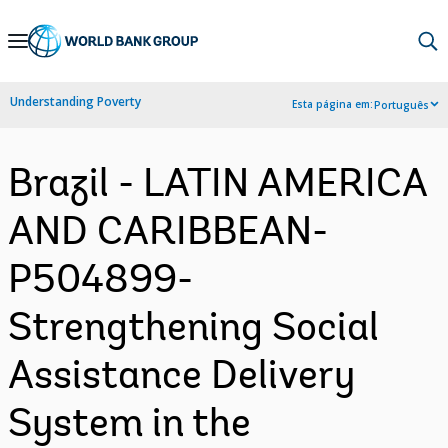
Skip
to
Main
Understanding Poverty
Esta página em:
Português
Navigation
Brazil - LATIN AMERICA
AND CARIBBEAN-
P504899-
Strengthening Social
Assistance Delivery
System in the