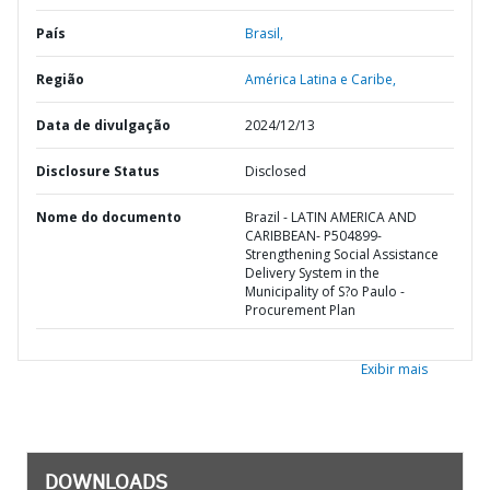
País
Brasil,
Região
América Latina e Caribe,
Data de divulgação
2024/12/13
Disclosure Status
Disclosed
Nome do documento
Brazil - LATIN AMERICA AND
CARIBBEAN- P504899-
Strengthening Social Assistance
Delivery System in the
Municipality of S?o Paulo -
Procurement Plan
Exibir mais
DOWNLOADS