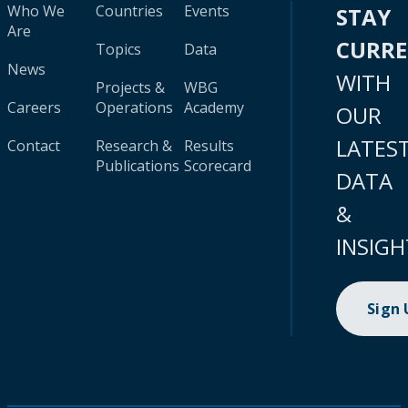
Who We
Countries
Events
STAY
Are
CURR
Topics
Data
News
WITH
Projects &
WBG
Careers
Operations
Academy
OUR
LATES
Contact
Research &
Results
Publications
Scorecard
DATA
&
INSIGH
Sign