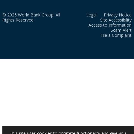
© 2025 World Bank Group. All
Legal
Privacy Notice
Rights Reserved.
Site Accessibility
Access to Information
Scam Alert
File a Complaint
This site uses cookies to optimize functionality and give you