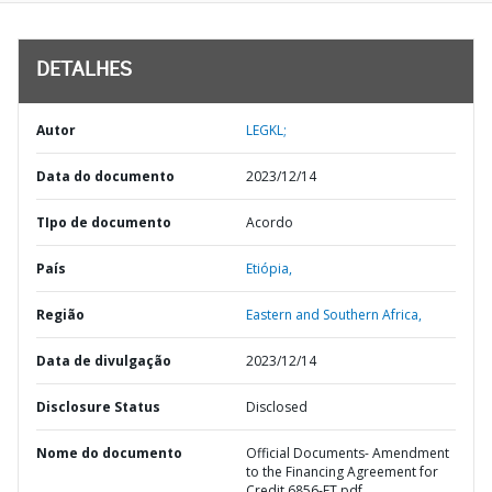
DETALHES
Autor
LEGKL;
Data do documento
2023/12/14
TIpo de documento
Acordo
País
Etiópia,
Região
Eastern and Southern Africa,
Data de divulgação
2023/12/14
Disclosure Status
Disclosed
Nome do documento
Official Documents- Amendment
to the Financing Agreement for
Credit 6856-ET.pdf