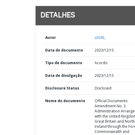
DETALHES
Autor
LEGKL;
Data do documento
2023/12/15
TIpo de documento
Acordo
Data de divulgação
2023/12/15
Disclosure Status
Disclosed
Nome do documento
Official Documents-
Amendment No. 3
Administration Arrang
with the United Kingdo
Great Britain and Nort
Ireland through the For
Commonwealth and