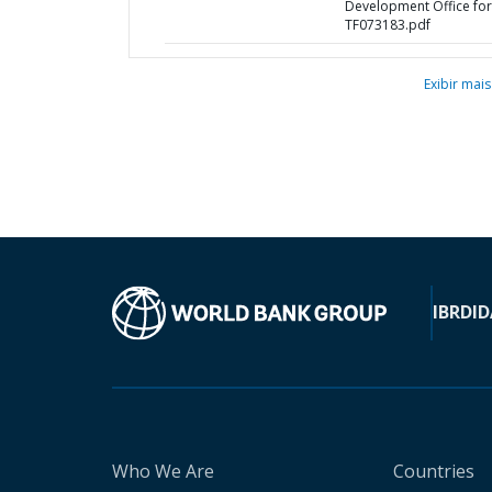
Development Office for
TF073183.pdf
Exibir mais
IBRD
ID
Who We Are
Countries