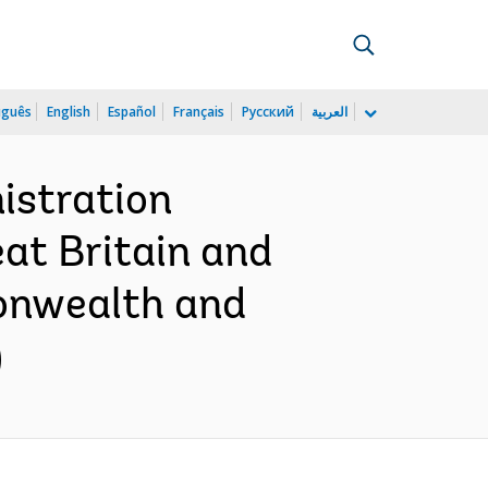
uguês
English
Español
Français
Русский
العربية
istration
at Britain and
onwealth and
)