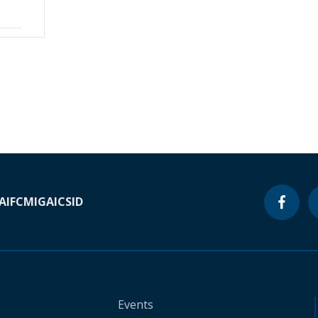
A
IFC
MIGA
ICSID
Events