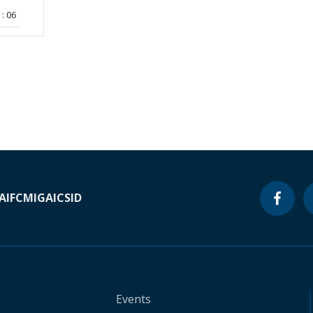
: 06
A
IFC
MIGA
ICSID
Events