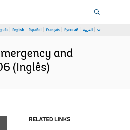
uguês
English
Español
Français
Русский
العربية
 Emergency and
6 (Inglês)
RELATED LINKS