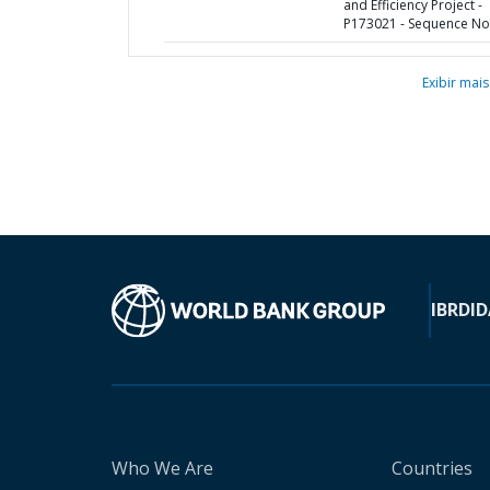
and Efficiency Project -
P173021 - Sequence No 
Exibir mais
IBRD
ID
Who We Are
Countries