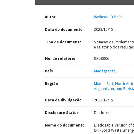
Autor
Rasheed, Suhaib;
Data do documento
2023/12/15
TIpo de documento
Situação da implement
e relatório dos resulta
No. do relatório
ISR58806
País
Madagascar,
Região
Middle East, North Afric
Afghanistan, and Pakist
Data de divulgação
2023/12/15
Disclosure Status
Disclosed
Nome do documento
Disclosable Version of 
ISR - Solid Waste Emerg