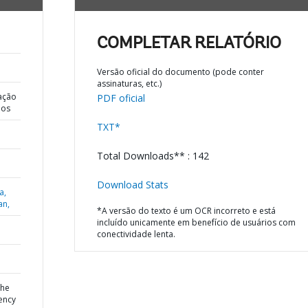
COMPLETAR RELATÓRIO
Versão oficial do documento (pode conter
assinaturas, etc.)
ação
PDF oficial
dos
TXT*
Total Downloads** : 142
Download Stats
a,
an,
*A versão do texto é um OCR incorreto e está
incluído unicamente em benefício de usuários com
conectividade lenta.
the
ency