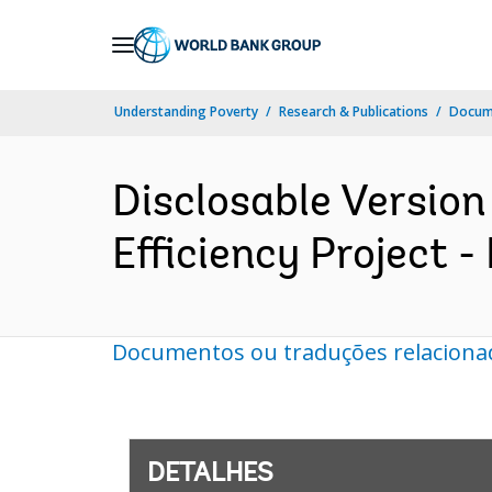
Skip
to
Main
Understanding Poverty
Research & Publications
Docume
Navigation
Disclosable Version
Efficiency Project -
Documentos ou traduções relaciona
DETALHES