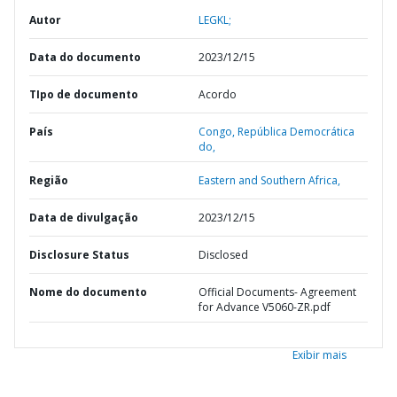
Autor
LEGKL;
Data do documento
2023/12/15
TIpo de documento
Acordo
País
Congo,
República Democrática
do,
Região
Eastern and Southern Africa,
Data de divulgação
2023/12/15
Disclosure Status
Disclosed
Nome do documento
Official Documents- Agreement
for Advance V5060-ZR.pdf
Exibir mais