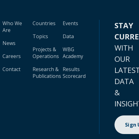
Who We
Countries
Events
STAY
Are
CURR
Topics
Data
News
WITH
Projects &
WBG
Careers
Operations
Academy
OUR
LATES
Contact
Research &
Results
Publications
Scorecard
DATA
&
INSIGH
Sign