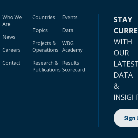
Who We
Countries
Events
STAY
Are
CURR
Topics
Data
News
WITH
Projects &
WBG
Careers
Operations
Academy
OUR
LATES
Contact
Research &
Results
Publications
Scorecard
DATA
&
INSIGH
Sign