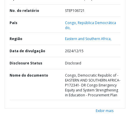
No. do relatório
STEP106721
País
Congo,
República Democrática
do,
Região
Eastern and Southern Africa,
Data de divulgação
2024/12/15
Disclosure Status
Disclosed
Nome do documento
Congo, Democratic Republic of -
EASTERN AND SOUTHERN AFRICA-
P172341- DR Congo Emergency
Equity and System Strengthening
in Education - Procurement Plan
Exibir mais