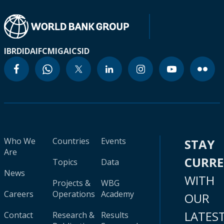
IBRD
IDA
IFC
MIGA
ICSID
Who We
Countries
Events
STAY
Are
CURR
Topics
Data
News
WITH
Projects &
WBG
Careers
Operations
Academy
OUR
LATES
Contact
Research &
Results