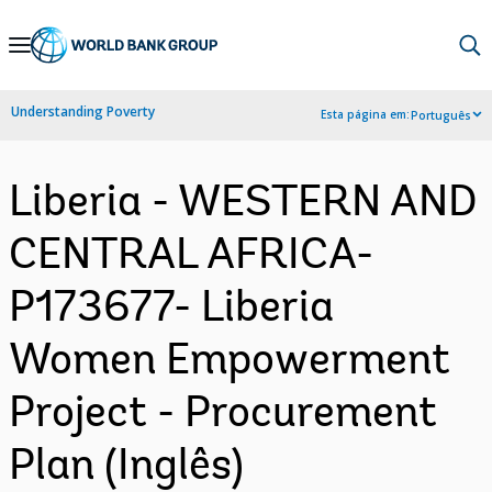
Skip
to
Main
Understanding Poverty
Esta página em:
Português
Navigation
Liberia - WESTERN AND
CENTRAL AFRICA-
P173677- Liberia
Women Empowerment
Project - Procurement
Plan (Inglês)