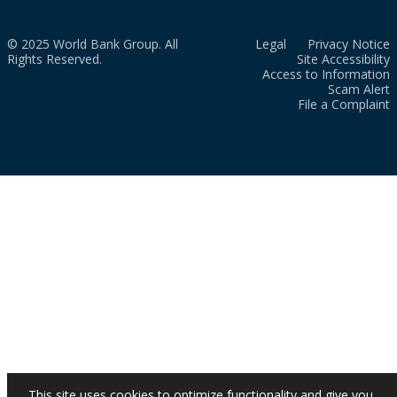
© 2025 World Bank Group. All
Legal
Privacy Notice
Rights Reserved.
Site Accessibility
Access to Information
Scam Alert
File a Complaint
This site uses cookies to optimize functionality and give you