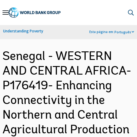
Skip
to
Main
Understanding Poverty
Esta página em:
Português
Navigation
Senegal - WESTERN
AND CENTRAL AFRICA-
P176419- Enhancing
Connectivity in the
Northern and Central
Agricultural Production