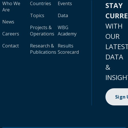
Who We
Countries
Events
STAY
Are
CURR
Topics
Data
News
WITH
Projects &
WBG
Careers
Operations
Academy
OUR
LATES
Contact
Research &
Results
Publications
Scorecard
DATA
&
INSIGH
Sign