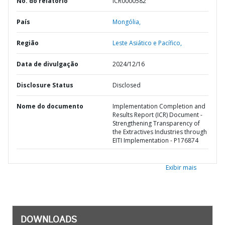
No. do relatório
ICR0000582
País
Mongólia,
Região
Leste Asiático e Pacífico,
Data de divulgação
2024/12/16
Disclosure Status
Disclosed
Nome do documento
Implementation Completion and
Results Report (ICR) Document -
Strengthening Transparency of
the Extractives Industries through
EITI Implementation - P176874
Exibir mais
DOWNLOADS