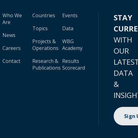
Who We
Countries
Events
STAY
Are
CURR
Topics
Data
News
WITH
Projects &
WBG
Careers
Operations
Academy
OUR
LATES
Contact
Research &
Results
Publications
Scorecard
DATA
&
INSIGH
Sign