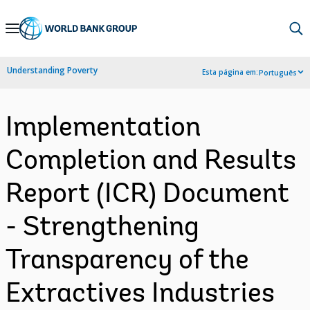
Skip
to
Main
Understanding Poverty
Esta página em:
Português
Navigation
Implementation
Completion and Results
Report (ICR) Document
- Strengthening
Transparency of the
Extractives Industries