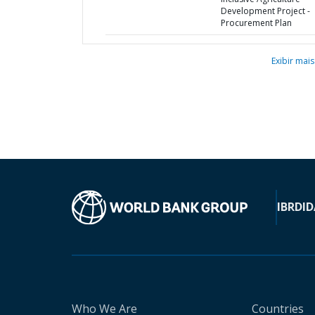
Development Project -
Procurement Plan
Exibir mais
IBRD
ID
Who We Are
Countries