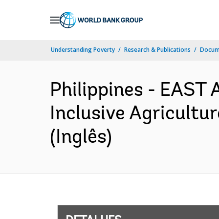
Skip
to
Main
Understanding Poverty
Research & Publications
Docume
Navigation
Philippines - EAST
Inclusive Agricultu
(Inglês)