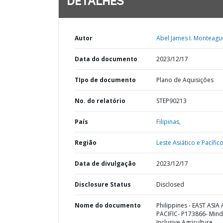
DETALHES
Autor
Abel James I. Monteagu
Data do documento
2023/12/17
TIpo de documento
Plano de Aquisições
No. do relatório
STEP90213
País
Filipinas,
Região
Leste Asiático e Pacífico
Data de divulgação
2023/12/17
Disclosure Status
Disclosed
Nome do documento
Philippines - EAST ASIA
PACIFIC- P173866- Min
Inclusive Agriculture