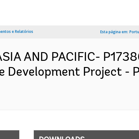
ntos e Relatórios
Esta página em:
Port
 ASIA AND PACIFIC- P173
re Development Project -