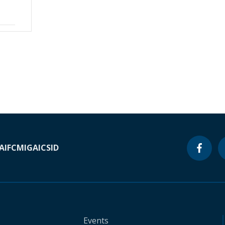
A
IFC
MIGA
ICSID
Events