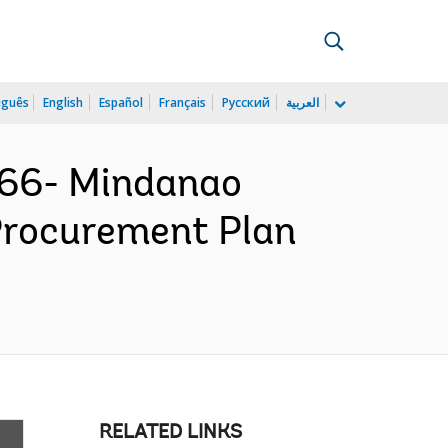
uguês
English
Español
Français
Русский
العربية
866- Mindanao
 Procurement Plan
RELATED LINKS