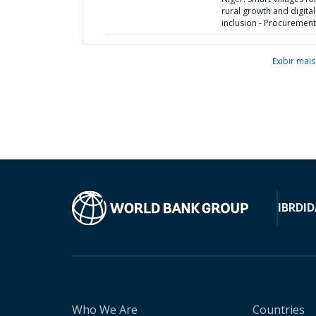
rural growth and digital
inclusion - Procurement
Exibir mais
IBRD
ID
Who We Are
Countries