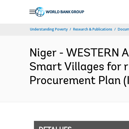
Skip
to
Main
Understanding Poverty
Research & Publications
Docume
Navigation
Niger - WESTERN A
Smart Villages for r
Procurement Plan (I