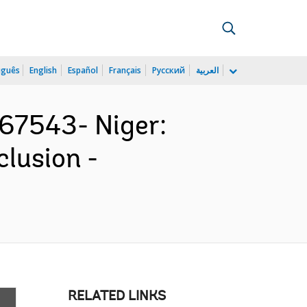
uguês
English
Español
Français
Русский
العربية
7543- Niger:
clusion -
RELATED LINKS