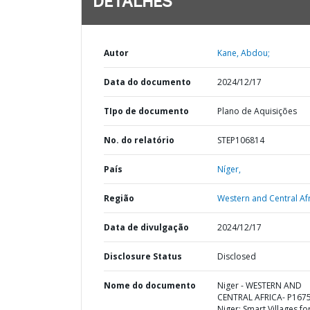
DETALHES
Autor
Kane, Abdou;
Data do documento
2024/12/17
TIpo de documento
Plano de Aquisições
No. do relatório
STEP106814
País
Níger,
Região
Western and Central Afr
Data de divulgação
2024/12/17
Disclosure Status
Disclosed
Nome do documento
Niger - WESTERN AND
CENTRAL AFRICA- P167
Niger: Smart Villages fo