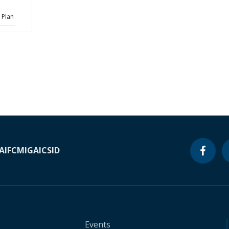
 Plan
A
IFC
MIGA
ICSID
Events