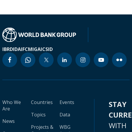
IBRD
IDA
IFC
MIGA
ICSID
Who We
Countries
Events
STAY
Are
CURR
Topics
Data
News
WITH
Projects &
WBG