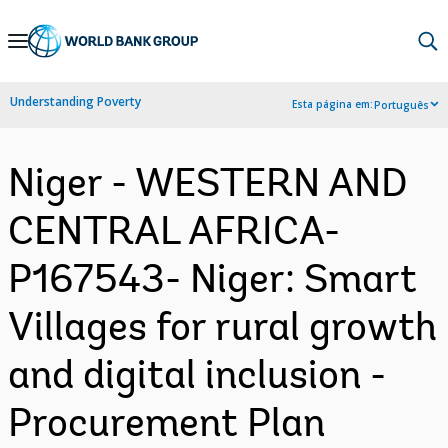
Skip
to
Main
Understanding Poverty
Esta página em:
Português
Navigation
Niger - WESTERN AND
CENTRAL AFRICA-
P167543- Niger: Smart
Villages for rural growth
and digital inclusion -
Procurement Plan