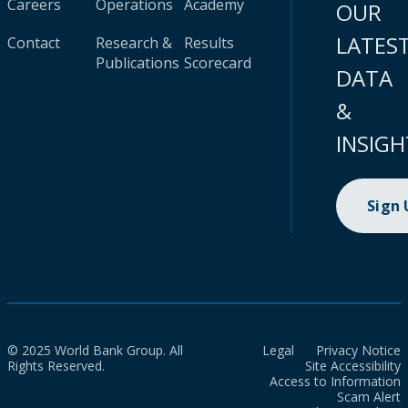
Careers
Operations
Academy
OUR
LATES
Contact
Research &
Results
Publications
Scorecard
DATA
&
INSIGH
Sign
© 2025 World Bank Group. All
Legal
Privacy Notice
Rights Reserved.
Site Accessibility
Access to Information
Scam Alert