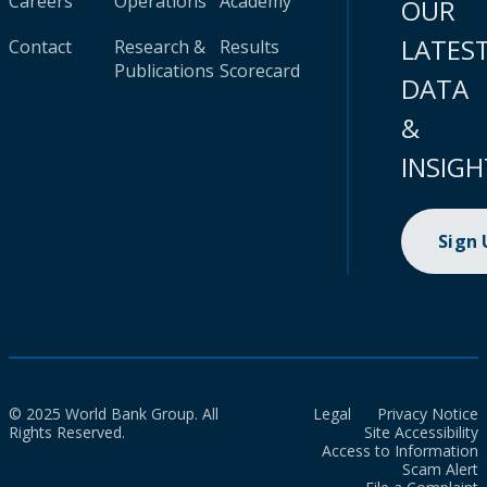
Careers
Operations
Academy
OUR
LATES
Contact
Research &
Results
Publications
Scorecard
DATA
&
INSIGH
Sign
© 2025 World Bank Group. All
Legal
Privacy Notice
Rights Reserved.
Site Accessibility
Access to Information
Scam Alert