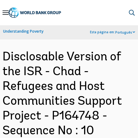
Skip
to
Main
Understanding Poverty
Esta página em:
Português
Navigation
Disclosable Version of
the ISR - Chad -
Refugees and Host
Communities Support
Project - P164748 -
Sequence No : 10