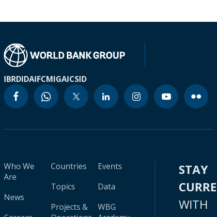
IBRD
IDA
IFC
MIGA
ICSID
Who We
Countries
Events
STAY
Are
CURR
Topics
Data
News
WITH
Projects &
WBG