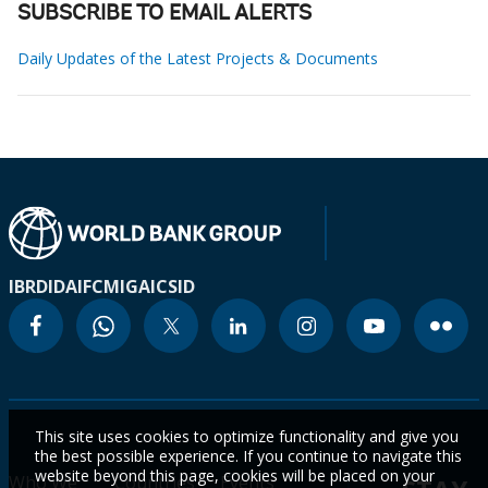
SUBSCRIBE TO EMAIL ALERTS
Daily Updates of the Latest Projects & Documents
IBRD
IDA
IFC
MIGA
ICSID
This site uses cookies to optimize functionality and give you
the best possible experience. If you continue to navigate this
website beyond this page, cookies will be placed on your
Who We
Countries
Events