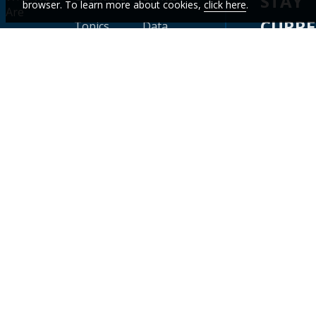
STAY
browser. To learn more about cookies,
click here
.
Are
CURR
Topics
Data
News
WITH
Projects &
WBG
Careers
Operations
Academy
OUR
LATES
Contact
Research &
Results
Publications
Scorecard
DATA
&
INSIGH
Sign