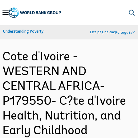
Skip
to
Main
Understanding Poverty
Esta página em:
Português
Navigation
Cote d'Ivoire -
WESTERN AND
CENTRAL AFRICA-
P179550- C?te d'Ivoire
Health, Nutrition, and
Early Childhood