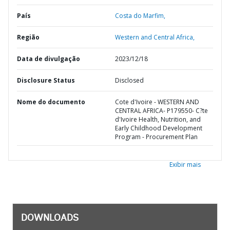
País
Costa do Marfim,
Região
Western and Central Africa,
Data de divulgação
2023/12/18
Disclosure Status
Disclosed
Nome do documento
Cote d'Ivoire - WESTERN AND
CENTRAL AFRICA- P179550- C?te
d'Ivoire Health, Nutrition, and
Early Childhood Development
Program - Procurement Plan
Exibir mais
DOWNLOADS