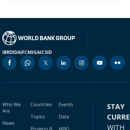
IBRD
IDA
IFC
MIGA
ICSID
Who We
Countries
Events
STAY
Are
CURR
Topics
Data
News
WITH
Projects &
WBG