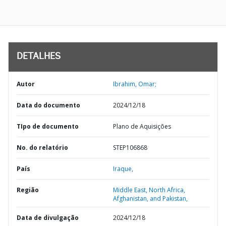
DETALHES
Autor
Ibrahim, Omar;
Data do documento
2024/12/18
TIpo de documento
Plano de Aquisições
No. do relatório
STEP106868
País
Iraque,
Região
Middle East, North Africa,
Afghanistan, and Pakistan,
Data de divulgação
2024/12/18