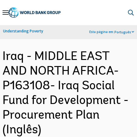
Skip
to
Main
Understanding Poverty
Esta página em:
Português
Navigation
Iraq - MIDDLE EAST
AND NORTH AFRICA-
P163108- Iraq Social
Fund for Development -
Procurement Plan
(Inglês)