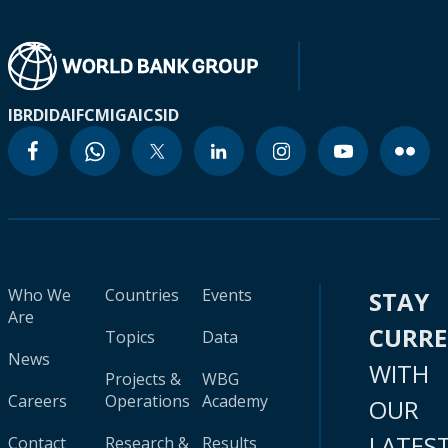
IBRD
IDA
IFC
MIGA
ICSID
Who We
Countries
Events
STAY
Are
CURR
Topics
Data
News
WITH
Projects &
WBG
Careers
Operations
Academy
OUR
LATES
Contact
Research &
Results