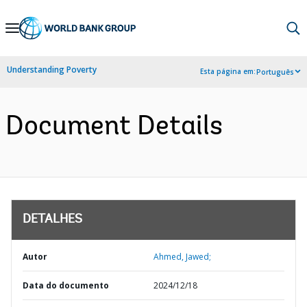
Skip
to
Main
Understanding Poverty
Esta página em:
Português
Navigation
Document Details
DETALHES
Autor
Ahmed, Jawed;
Data do documento
2024/12/18