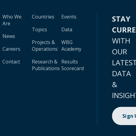
Who We
Countries
Events
STAY
Are
CURR
Topics
Data
News
WITH
Projects &
WBG
Careers
Operations
Academy
OUR
LATES
Contact
Research &
Results
Publications
Scorecard
DATA
&
INSIGH
Sign