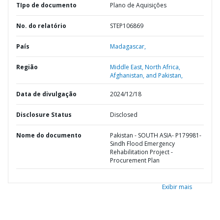
TIpo de documento
Plano de Aquisições
No. do relatório
STEP106869
País
Madagascar,
Região
Middle East, North Africa,
Afghanistan, and Pakistan,
Data de divulgação
2024/12/18
Disclosure Status
Disclosed
Nome do documento
Pakistan - SOUTH ASIA- P179981-
Sindh Flood Emergency
Rehabilitation Project -
Procurement Plan
Exibir mais