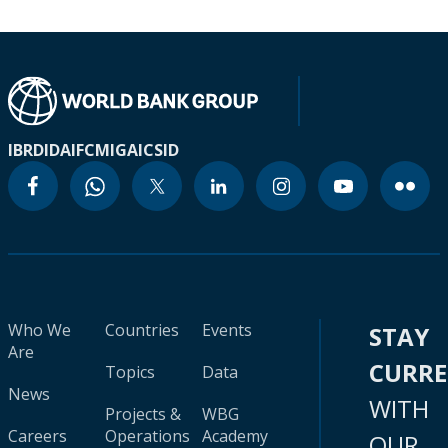
IBRD
IDA
IFC
MIGA
ICSID
Who We
Countries
Events
STAY
Are
CURR
Topics
Data
News
WITH
Projects &
WBG
Careers
Operations
Academy
OUR