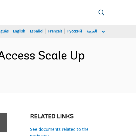
uguês
English
Español
Français
Русский
العربية
 Access Scale Up
RELATED LINKS
See documents related to the
project(s)