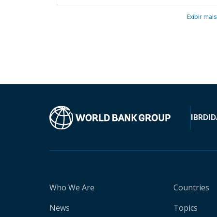
Exibir mais
IBRD
ID
Who We Are
Countries
News
Topics