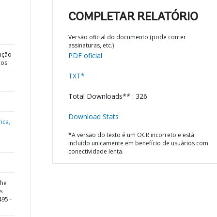
COMPLETAR RELATÓRIO
Versão oficial do documento (pode conter
assinaturas, etc.)
ação
PDF oficial
dos
TXT*
Total Downloads** : 326
Download Stats
ica,
*A versão do texto é um OCR incorreto e está
incluído unicamente em benefício de usuários com
conectividade lenta.
the
s
495 -