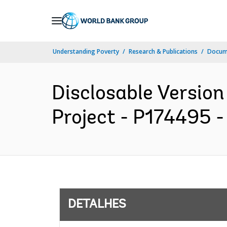
Skip
to
Main
Understanding Poverty
Research & Publications
Docume
Navigation
Disclosable Version
Project - P174495 -
DETALHES