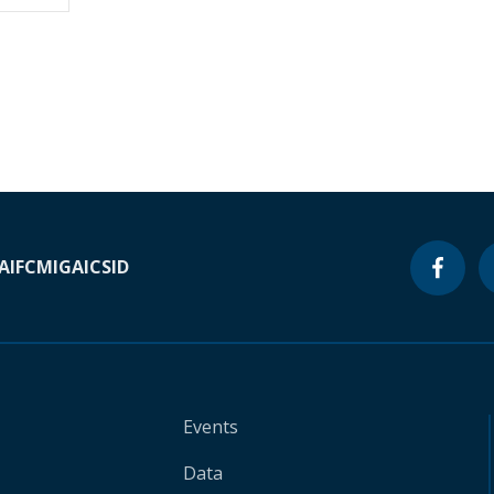
A
IFC
MIGA
ICSID
Events
Data