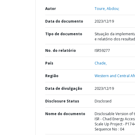
Autor
Toure, Abdou;
Data do documento
2023/12/19
TIpo de documento
Situação da implement
e relatório dos resulta
No. do relatório
ISR59277
País
Chade,
Região
Western and Central Afr
Data de divulgação
2023/12/19
Disclosure Status
Disclosed
Nome do documento
Disclosable Version of 
ISR - Chad Energy Acces
Scale Up Project - P174
Sequence No : 04