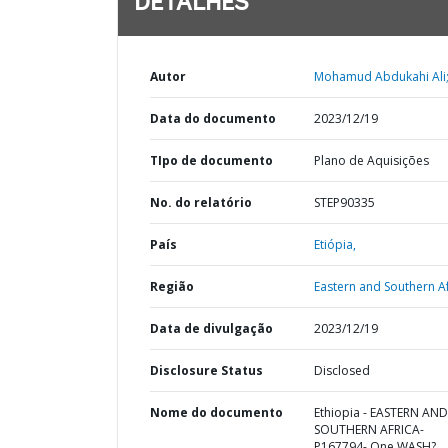
DETALHES
Autor
Mohamud Abdukahi Ali
Data do documento
2023/12/19
TIpo de documento
Plano de Aquisições
No. do relatório
STEP90335
País
Etiópia,
Região
Eastern and Southern Af
Data de divulgação
2023/12/19
Disclosure Status
Disclosed
Nome do documento
Ethiopia - EASTERN AND
SOUTHERN AFRICA-
P167794- One WASH?