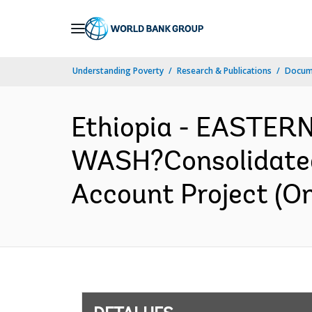
Skip
to
Main
Understanding Poverty
Research & Publications
Docume
Navigation
Ethiopia - EASTE
WASH?Consolidated 
Account Project (O