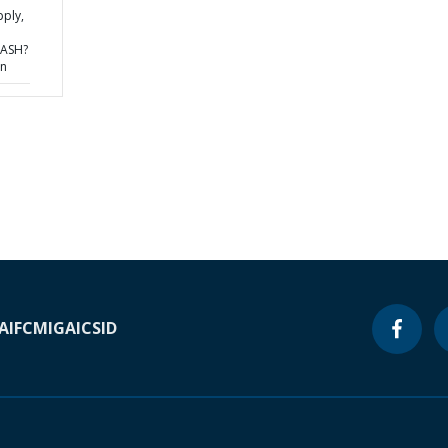
ply,
WASH?
an
A
IFC
MIGA
ICSID