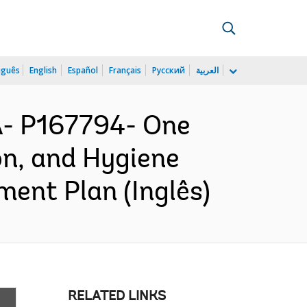
uguês
English
Español
Français
Русский
العربية
- P167794- One
n, and Hygiene
ent Plan (Inglês)
RELATED LINKS