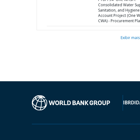
Consolidated Water Sup
Sanitation, and Hygiene
Account Project (One 
CWA) - Procurement Pl
Exibir mais
IBRD
ID