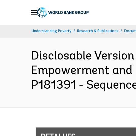
Skip
to
Main
Understanding Poverty
Research & Publications
Docume
Navigation
Disclosable Version
Empowerment and Li
P181391 - Sequence 