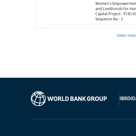
Women's Empowermen
and Livelihoods for H
Capital Project - P18139
Sequence No : 2
Exibir mais
IBRD
ID