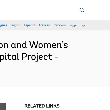
uguês
English
Español
Français
Русский
العربية
tion and Women's
tal Project -
RELATED LINKS