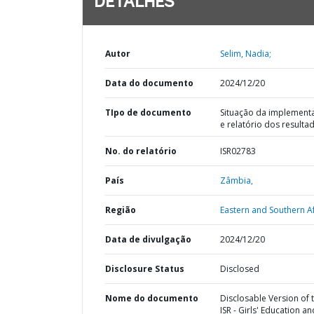
DETALHES
Autor
Selim, Nadia;
Data do documento
2024/12/20
TIpo de documento
Situação da implement
e relatório dos resulta
No. do relatório
ISR02783
País
Zâmbia,
Região
Eastern and Southern Af
Data de divulgação
2024/12/20
Disclosure Status
Disclosed
Nome do documento
Disclosable Version of 
ISR - Girls' Education an