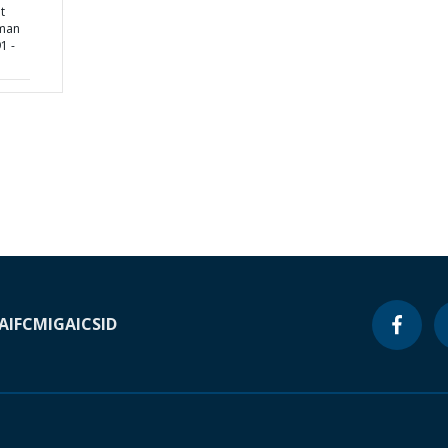
t
uman
1 -
A
IFC
MIGA
ICSID