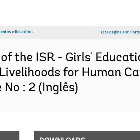
ntos e Relatórios
Esta página em:
Port
 of the ISR - Girls' Educa
velihoods for Human Capi
No : 2 (Inglês)