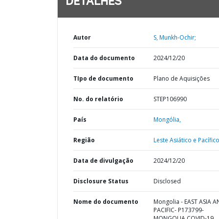
DETALHES
Autor
S, Munkh-Ochir;
Data do documento
2024/12/20
TIpo de documento
Plano de Aquisições
No. do relatório
STEP106990
País
Mongólia,
Região
Leste Asiático e Pacífico
Data de divulgação
2024/12/20
Disclosure Status
Disclosed
Nome do documento
Mongolia - EAST ASIA 
PACIFIC- P173799-
MONGOLIA COVID-19