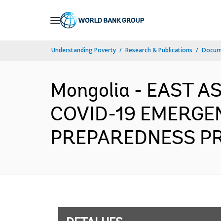
Skip
to
Main
Understanding Poverty
Research & Publications
Docume
Navigation
Mongolia - EAST A
COVID-19 EMERGE
PREPAREDNESS PROJ