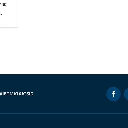
 AND
 -
A
IFC
MIGA
ICSID