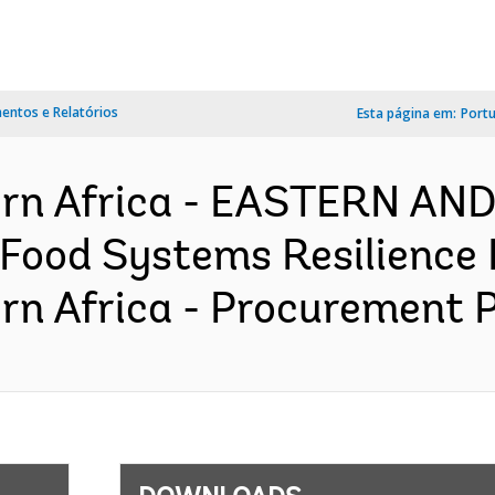
ntos e Relatórios
Esta página em:
Port
ern Africa - EASTERN A
ood Systems Resilience 
n Africa - Procurement Pl