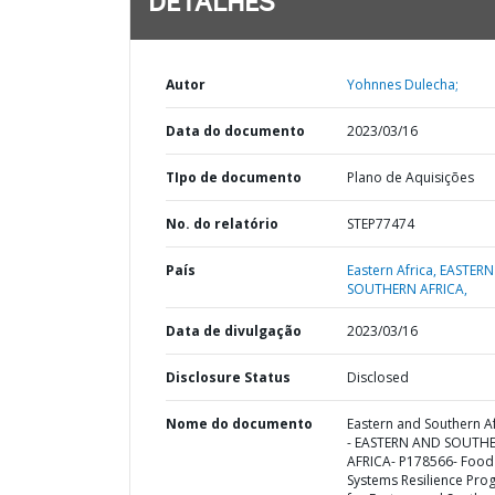
DETALHES
Autor
Yohnnes Dulecha;
Data do documento
2023/03/16
TIpo de documento
Plano de Aquisições
No. do relatório
STEP77474
País
Eastern Africa,
EASTERN
SOUTHERN AFRICA,
Data de divulgação
2023/03/16
Disclosure Status
Disclosed
Nome do documento
Eastern and Southern Af
- EASTERN AND SOUTH
AFRICA- P178566- Food
Systems Resilience Pro