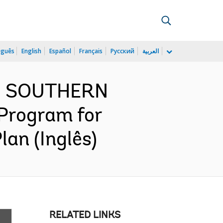
uguês
English
Español
Français
Русский
العربية
ND SOUTHERN
Program for
an (Inglês)
RELATED LINKS