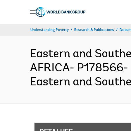
Skip
to
Main
Understanding Poverty
Research & Publications
Docume
Navigation
Eastern and South
AFRICA- P178566- F
Eastern and Souther