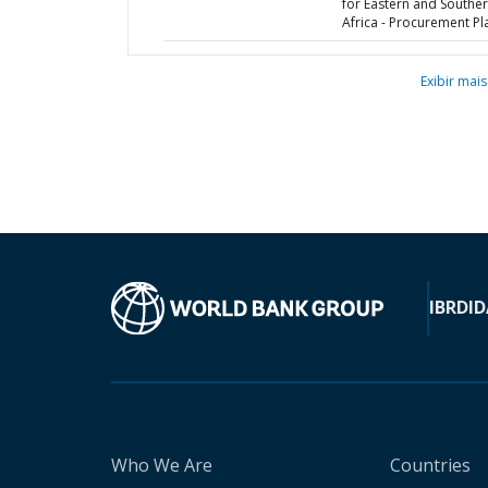
for Eastern and Southe
Africa - Procurement Pl
Exibir mais
IBRD
ID
Who We Are
Countries