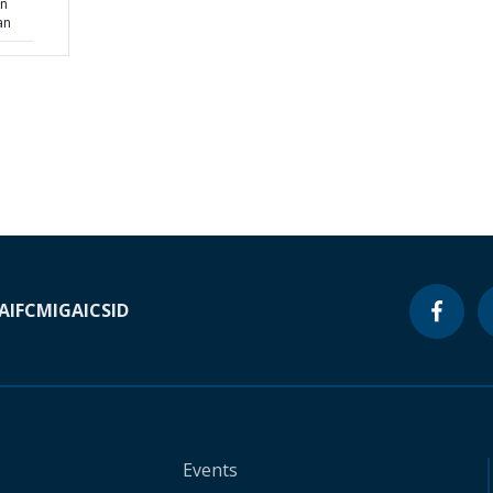
rn
an
A
IFC
MIGA
ICSID
Events