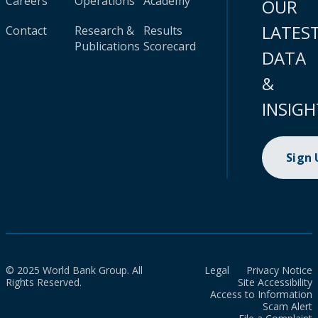
Careers
Operations
Academy
OUR
LATES
Contact
Research &
Results
Publications
Scorecard
DATA
&
INSIGH
Sign
© 2025 World Bank Group. All
Legal
Privacy Notice
Rights Reserved.
Site Accessibility
Access to Information
Scam Alert