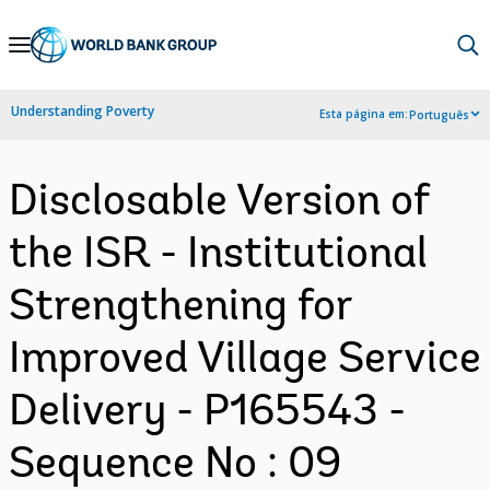
Skip
to
Main
Understanding Poverty
Esta página em:
Português
Navigation
Disclosable Version of
the ISR - Institutional
Strengthening for
Improved Village Service
Delivery - P165543 -
Sequence No : 09