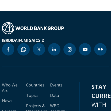
IBRD
IDA
IFC
MIGA
ICSID
Who We
Countries
Events
STAY
Are
CURR
Topics
Data
News
WITH
Projects &
WBG