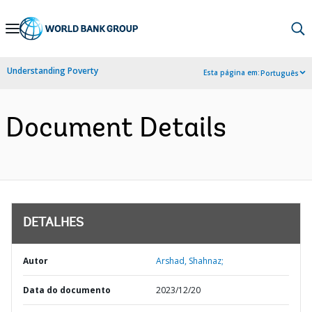
Skip
to
Main
Understanding Poverty
Esta página em:
Português
Navigation
Document Details
DETALHES
Autor
Arshad, Shahnaz;
Data do documento
2023/12/20