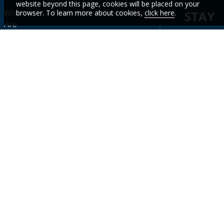
website beyond this page, cookies will be placed on your
Who We
Countries
Events
browser. To learn more about cookies,
click here
.
STAY
Are
CURR
Topics
Data
News
WITH
Projects &
WBG
Careers
Operations
Academy
OUR
LATES
Contact
Research &
Results
Publications
Scorecard
DATA
&
INSIGH
Sign