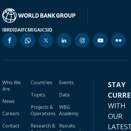
IBRD
IDA
IFC
MIGA
ICSID
Who We
Countries
Events
STAY
Are
CURR
Topics
Data
News
WITH
Projects &
WBG
Careers
Operations
Academy
OUR
LATES
Contact
Research &
Results