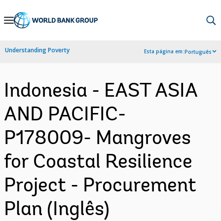
Skip
to
Main
Understanding Poverty
Esta página em:
Português
Navigation
Indonesia - EAST ASIA
AND PACIFIC-
P178009- Mangroves
for Coastal Resilience
Project - Procurement
Plan (Inglês)