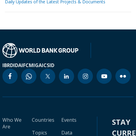
Daily Updates of the Latest Projects & Documents
IBRD
IDA
IFC
MIGA
ICSID
Who We
Countries
Events
STAY
Are
CURR
Topics
Data