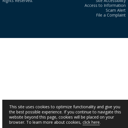
Rights Reserved.
Site Accessibility
Access to Information
Scam Alert
File a Complaint
This site uses cookies to optimize functionality and give you
the best possible experience. If you continue to navigate this
website beyond this page, cookies will be placed on your
browser. To learn more about cookies,
click here
.