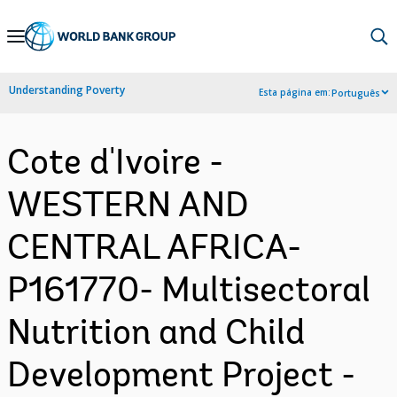
Skip
to
Main
Understanding Poverty
Esta página em:
Português
Navigation
Cote d'Ivoire -
WESTERN AND
CENTRAL AFRICA-
P161770- Multisectoral
Nutrition and Child
Development Project -