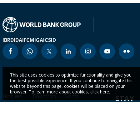
IBRD
IDA
IFC
MIGA
ICSID
This site uses cookies to optimize functionality and give you
the best possible experience. If you continue to navigate this
website beyond this page, cookies will be placed on your
browser. To learn more about cookies,
click here
.
Who We
Countries
Events
STAY
Are
CURR
Topics
Data
News
WITH
Projects &
WBG
Careers
Operations
Academy
OUR