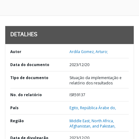
DETALHES
Autor
Ardila Gomez, Arturo;
Data do documento
2023/12/20
TIpo de documento
Situação da implementação e
relatório dos resultados
No. do relatório
ISR59137
País
Egito,
República Árabe do,
Região
Middle East, North Africa,
Afghanistan, and Pakistan,
Data de divulgação
2023/12/20