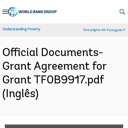
Skip
to
Main
Understanding Poverty
Esta página em:
Português
Navigation
Official Documents-
Grant Agreement for
Grant TF0B9917.pdf
(Inglês)