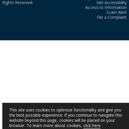
Rights Reserved.
Site Accessibility
Access to Information
Scam Alert
File a Complaint
This site uses cookies to optimize functionality and give you
the best possible experience. If you continue to navigate this
website beyond this page, cookies will be placed on your
browser. To learn more about cookies,
click here
.