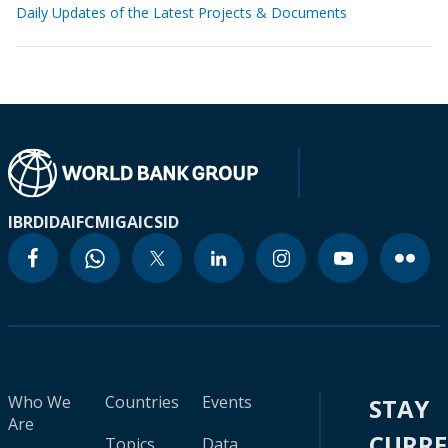
Daily Updates of the Latest Projects & Documents
IBRD
IDA
IFC
MIGA
ICSID
Who We
Countries
Events
STAY
Are
CURR
Topics
Data