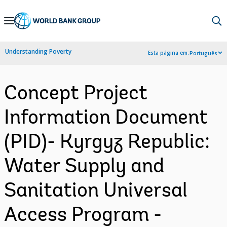
Skip
to
Main
Understanding Poverty
Esta página em:
Português
Navigation
Concept Project
Information Document
(PID)- Kyrgyz Republic:
Water Supply and
Sanitation Universal
Access Program -