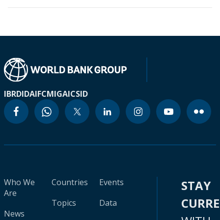
IBRD
IDA
IFC
MIGA
ICSID
Who We
Countries
Events
STAY
Are
CURR
Topics
Data
News