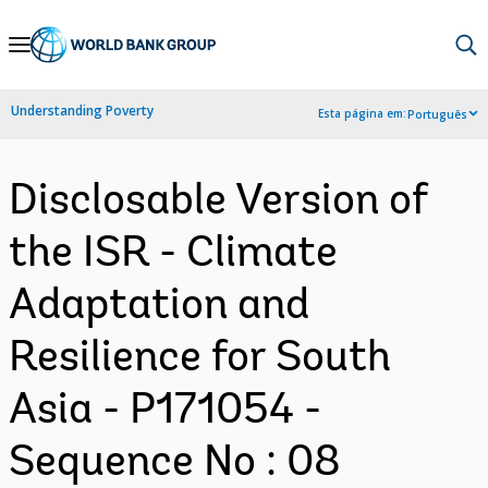
Skip
to
Main
Understanding Poverty
Esta página em:
Português
Navigation
Disclosable Version of
the ISR - Climate
Adaptation and
Resilience for South
Asia - P171054 -
Sequence No : 08