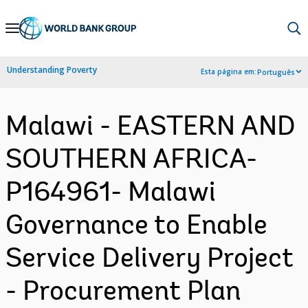
Skip
to
Main
Understanding Poverty
Esta página em:
Português
Navigation
Malawi - EASTERN AND
SOUTHERN AFRICA-
P164961- Malawi
Governance to Enable
Service Delivery Project
- Procurement Plan