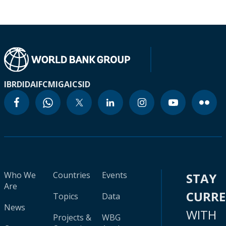
IBRD
IDA
IFC
MIGA
ICSID
Who We
Countries
Events
STAY
Are
CURR
Topics
Data
News
WITH
Projects &
WBG