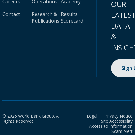
Careers
Operations
Academy
OUR
LATES
Contact
Research &
Results
Publications
Scorecard
DATA
&
INSIGH
Sign
© 2025 World Bank Group. All
Legal
Privacy Notice
Rights Reserved.
Site Accessibility
Access to Information
Scam Alert