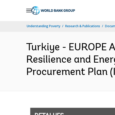
Skip
to
Main
Understanding Poverty
Research & Publications
Docume
Navigation
Turkiye - EUROPE 
Resilience and Energ
Procurement Plan (I