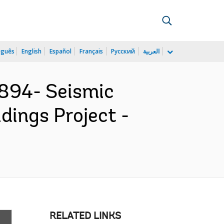
uguês
English
Español
Français
Русский
العربية
894- Seismic
ldings Project -
RELATED LINKS