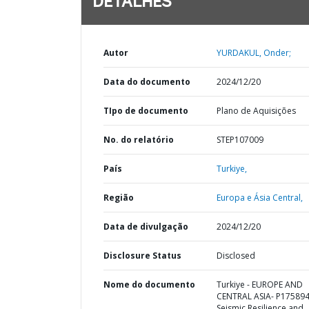
DETALHES
Autor
YURDAKUL, Onder;
Data do documento
2024/12/20
TIpo de documento
Plano de Aquisições
No. do relatório
STEP107009
País
Turkiye,
Região
Europa e Ásia Central,
Data de divulgação
2024/12/20
Disclosure Status
Disclosed
Nome do documento
Turkiye - EUROPE AND
CENTRAL ASIA- P175894
Seismic Resilience and