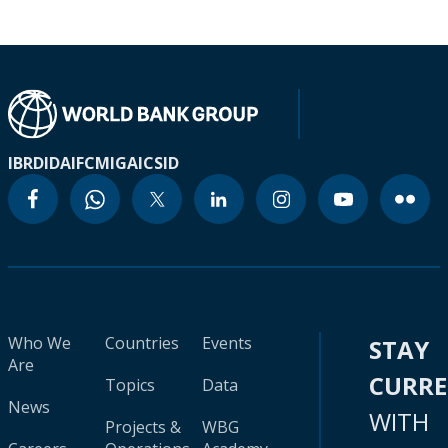
IBRD
IDA
IFC
MIGA
ICSID
Who We
Countries
Events
STAY
Are
CURR
Topics
Data
News
WITH
Projects &
WBG