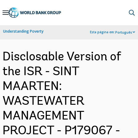
Skip
to
Main
Understanding Poverty
Esta página em:
Português
Navigation
Disclosable Version of
the ISR - SINT
MAARTEN:
WASTEWATER
MANAGEMENT
PROJECT - P179067 -