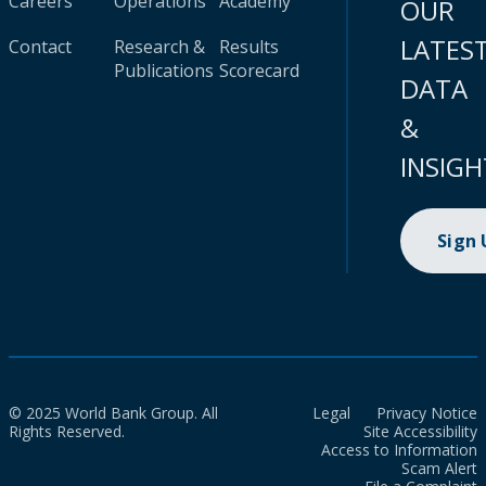
Careers
Operations
Academy
OUR
LATES
Contact
Research &
Results
Publications
Scorecard
DATA
&
INSIGH
Sign
© 2025 World Bank Group. All
Legal
Privacy Notice
Rights Reserved.
Site Accessibility
Access to Information
Scam Alert