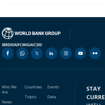
IBRD
IDA
IFC
MIGA
ICSID
Who We
Countries
Events
STAY
Are
CURR
Topics
Data
News