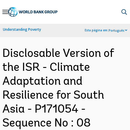
Skip
to
Main
Understanding Poverty
Esta página em:
Português
Navigation
Disclosable Version of
the ISR - Climate
Adaptation and
Resilience for South
Asia - P171054 -
Sequence No : 08