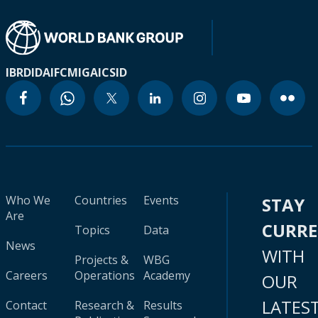
IBRD
IDA
IFC
MIGA
ICSID
Who We
Countries
Events
STAY
Are
CURR
Topics
Data
News
WITH
Projects &
WBG
Careers
Operations
Academy
OUR
LATES
Contact
Research &
Results