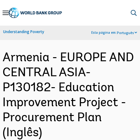
Skip
to
Main
Understanding Poverty
Esta página em:
Português
Navigation
Armenia - EUROPE AND
CENTRAL ASIA-
P130182- Education
Improvement Project -
Procurement Plan
(Inglês)