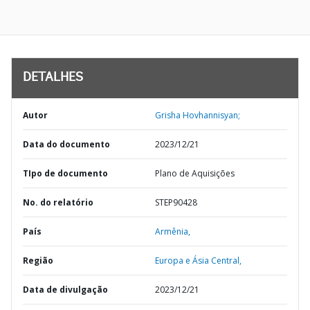
DETALHES
Autor
Grisha Hovhannisyan;
Data do documento
2023/12/21
TIpo de documento
Plano de Aquisições
No. do relatório
STEP90428
País
Armênia,
Região
Europa e Ásia Central,
Data de divulgação
2023/12/21