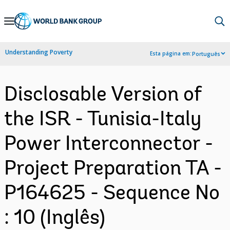
Skip
to
Main
Understanding Poverty
Esta página em:
Português
Navigation
Disclosable Version of
the ISR - Tunisia-Italy
Power Interconnector -
Project Preparation TA -
P164625 - Sequence No
: 10 (Inglês)