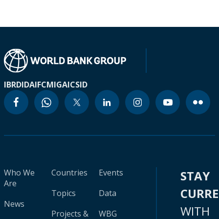
IBRD
IDA
IFC
MIGA
ICSID
Who We
Countries
Events
STAY
Are
CURR
Topics
Data
News
WITH
Projects &
WBG