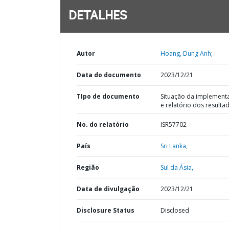
DETALHES
Autor
Hoang, Dung Anh;
Data do documento
2023/12/21
TIpo de documento
Situação da implement
e relatório dos resulta
No. do relatório
ISR57702
País
Sri Lanka,
Região
Sul da Ásia,
Data de divulgação
2023/12/21
Disclosure Status
Disclosed