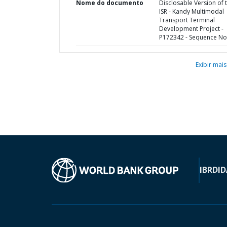
Nome do documento
Disclosable Version of 
ISR - Kandy Multimodal
Transport Terminal
Development Project -
P172342 - Sequence No 
Exibir mais
IBRD
ID