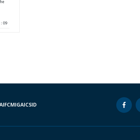
the
: 09
A
IFC
MIGA
ICSID