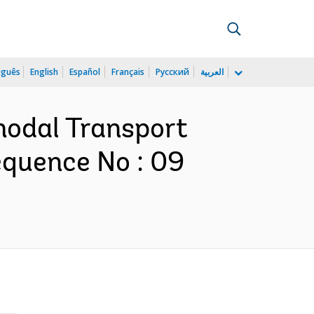
uguês
English
Español
Français
Русский
العربية
modal Transport
equence No : 09