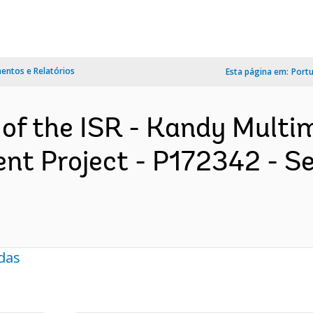
ntos e Relatórios
Esta página em:
Port
 of the ISR - Kandy Multi
nt Project - P172342 - S
das