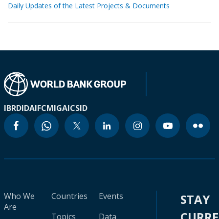
Daily Updates of the Latest Projects & Documents
IBRD
IDA
IFC
MIGA
ICSID
Who We
Countries
Events
STAY
Are
CURR
Topics
Data