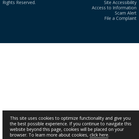
Rights Reserved.
Site Accessibility
Access to Information
Scam Alert
File a Complaint
This site uses cookies to optimize functionality and give you
the best possible experience. If you continue to navigate this
website beyond this page, cookies will be placed on your
browser. To learn more about cookies,
click here
.