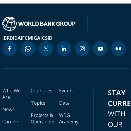
IBRD
IDA
IFC
MIGA
ICSID
Who We
Countries
Events
STAY
Are
CURR
Topics
Data
News
WITH
Projects &
WBG
Careers
Operations
Academy
OUR