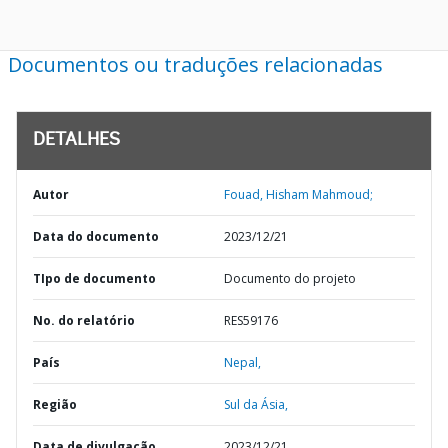
Documentos ou traduções relacionadas
DETALHES
Autor
Fouad, Hisham Mahmoud;
Data do documento
2023/12/21
TIpo de documento
Documento do projeto
No. do relatório
RES59176
País
Nepal,
Região
Sul da Ásia,
Data de divulgação
2023/12/21