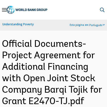
Skip
to
Main
Understanding Poverty
Esta página em:
Português
Navigation
Official Documents-
Project Agreement for
Additional Financing
with Open Joint Stock
Company Barqi Tojik for
Grant E2470-TJ.pdf