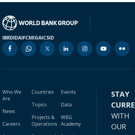
IBRD
IDA
IFC
MIGA
ICSID
Who We
Countries
Events
STAY
Are
CURR
Topics
Data
News
WITH
Projects &
WBG
Careers
Operations
Academy
OUR