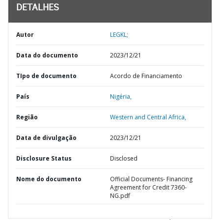
DETALHES
Autor
LEGKL;
Data do documento
2023/12/21
TIpo de documento
Acordo de Financiamento
País
Nigéria,
Região
Western and Central Africa,
Data de divulgação
2023/12/21
Disclosure Status
Disclosed
Nome do documento
Official Documents- Financing
Agreement for Credit 7360-
NG.pdf